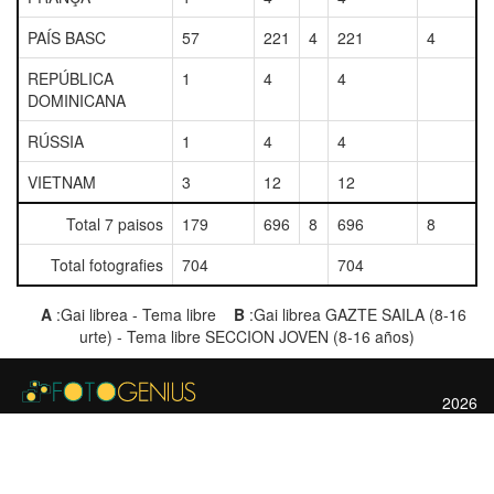
PAÍS BASC
57
221
4
221
4
REPÚBLICA
1
4
4
DOMINICANA
RÚSSIA
1
4
4
VIETNAM
3
12
12
Total 7 paisos
179
696
8
696
8
Total fotografies
704
704
A
:Gai librea - Tema libre
B
:Gai librea GAZTE SAILA (8-16
urte) - Tema libre SECCION JOVEN (8-16 años)
2026