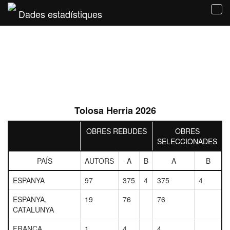
Dades estadístiques
Tog
navi
Tolosa Herria 2026
OBRES REBUDES
OBRES
SELECCIONADES
PAÍS
AUTORS
A
B
A
B
ESPANYA
97
375
4
375
4
ESPANYA,
19
76
76
CATALUNYA
FRANÇA
1
4
4