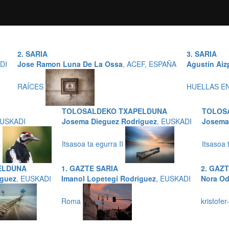
2. SARIA
3. SARIA
DI
Jose Ramon Luna De La Ossa
, ACEF, ESPAÑA
Agustín Aiz
RAÍCES
HUELLAS E
TOLOSALDEKO TXAPELDUNA
TOLOS
EUSKADI
Josema Dieguez Rodriguez
, EUSKADI
Josema
s
Itsasoa ta egurra II
Itsasoa 
ELDUNA
1. GAZTE SARIA
2. GAZ
iguez
, EUSKADI
Imanol Lopetegi Rodriguez
, EUSKADI
Nora Od
Roma
kristofer