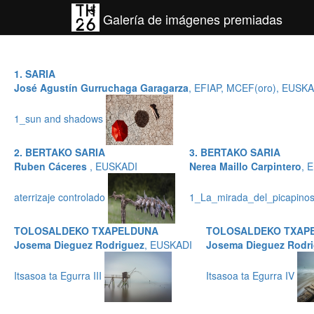
Galería de imágenes premiadas
1. SARIA
José Agustín Gurruchaga Garagarza
, EFIAP, MCEF(oro), EUSKA
1_sun and shadows
2. BERTAKO SARIA
3. BERTAKO SARIA
Ruben Cáceres
, EUSKADI
Nerea Maillo Carpintero
, 
aterrizaje controlado
1_La_mirada_del_picapino
TOLOSALDEKO TXAPELDUNA
TOLOSALDEKO TXAP
Josema Dieguez Rodriguez
, EUSKADI
Josema Dieguez Rodr
Itsasoa ta Egurra III
Itsasoa ta Egurra IV