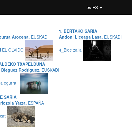
es-ES
1. BERTAKO SARIA
purua Arocena
, EUSKADI
Andoni Liceaga Lasa
, EUSKADI
N EL OLVIDO
4_Bide zaila
ALDEKO TXAPELDUNA
 Dieguez Rodriguez
, EUSKADI
ta egurra I
TE SARIA
riozola Yarza
, ESPAÑA
-cat