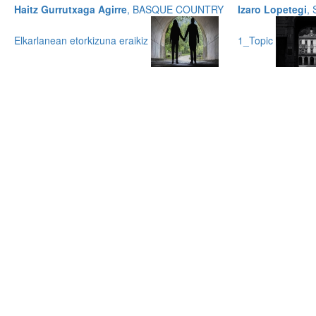
Haitz Gurrutxaga Agirre
, BASQUE COUNTRY
Izaro Lopetegi
,
Elkarlanean etorkizuna eraikiz
1_Topic