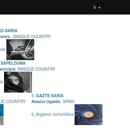
fr
KO SARIA
ceres
, BASQUE COUNTRY
icia
TXAPELDUNA
xetxipia
, BASQUE COUNTRY
ada
1. GAZTE SARIA
QUE COUNTRY
Amaiur Ugalde
, SPAIN
4_Argiaren zurrunbiloa