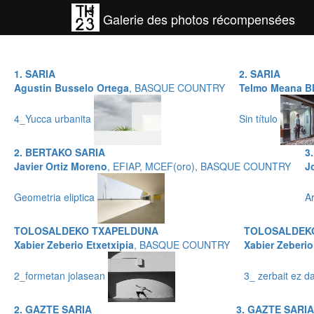
Galerie des photos récompensées
1. SARIA
2. SARIA
Agustin Busselo Ortega
, BASQUE COUNTRY
Telmo Meana B
4_Yucca urbanita
Sin título
2. BERTAKO SARIA
3
Javier Ortiz Moreno
, EFIAP, MCEF(oro), BASQUE COUNTRY
J
Geometria eliptica
A
TOLOSALDEKO TXAPELDUNA
TOLOSALDEK
Xabier Zeberio Etxetxipia
, BASQUE COUNTRY
Xabier Zeberio
2_formetan jolasean
3_ zerbait ez d
2. GAZTE SARIA
3. GAZTE SARIA