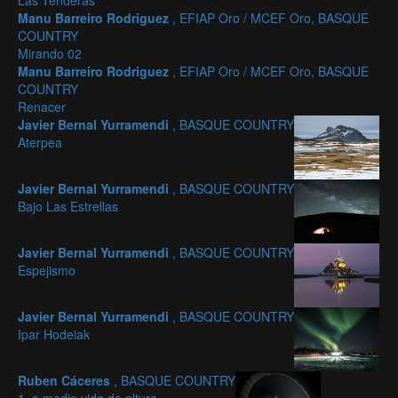
Las Tenderas
Manu Barreiro Rodriguez
, EFIAP Oro / MCEF Oro, BASQUE
COUNTRY
Mirando 02
Manu Barreiro Rodriguez
, EFIAP Oro / MCEF Oro, BASQUE
COUNTRY
Renacer
Javier Bernal Yurramendi
, BASQUE COUNTRY
Aterpea
Javier Bernal Yurramendi
, BASQUE COUNTRY
Bajo Las Estrellas
Javier Bernal Yurramendi
, BASQUE COUNTRY
Espejismo
Javier Bernal Yurramendi
, BASQUE COUNTRY
Ipar Hodeiak
Ruben Cáceres
, BASQUE COUNTRY