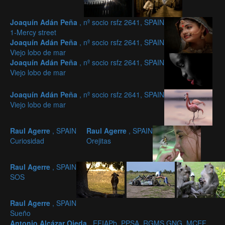
Joaquín Adán Peña
, nº socio rsfz 2641, SPAIN
1-Mercy street
Joaquín Adán Peña
, nº socio rsfz 2641, SPAIN
Viejo lobo de mar
Joaquín Adán Peña
, nº socio rsfz 2641, SPAIN
Viejo lobo de mar
Joaquín Adán Peña
, nº socio rsfz 2641, SPAIN
Viejo lobo de mar
Raul Agerre
, SPAIN
Raul Agerre
, SPAIN
Curiosidad
Orejitas
Raul Agerre
, SPAIN
SOS
Raul Agerre
, SPAIN
Sueño
Antonio Alcázar Ojeda
, EFIAPb, PPSA, RGMS.GNG, MCEF ,