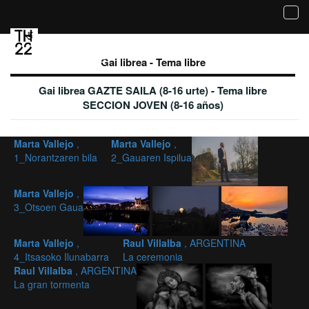
Tog
navi
Galerie des photos sélectionnées - Gai librea
- Tema libre
Gai librea - Tema libre
Gai librea GAZTE SAILA (8-16 urte) - Tema libre
SECCION JOVEN (8-16 años)
Marta Vallejo
,
Marta Vallejo
,
1_Norantzaren bila
2_Gauaren Ispilua
Marta Vallejo
,
3_Otsoen Gaua
Marta Vallejo
,
Raul Villalba
, ARGENTINA
4_Itsasoko Ilunabarra
La ceremonia
Raul Villalba
, ARGENTINA
La gran tormenta