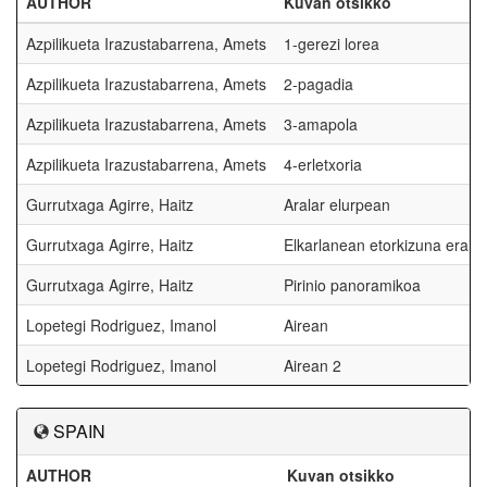
AUTHOR
Kuvan otsikko
Azpilikueta Irazustabarrena, Amets
1-gerezi lorea
Azpilikueta Irazustabarrena, Amets
2-pagadia
Azpilikueta Irazustabarrena, Amets
3-amapola
Azpilikueta Irazustabarrena, Amets
4-erletxoria
Gurrutxaga Agirre, Haitz
Aralar elurpean
Gurrutxaga Agirre, Haitz
Elkarlanean etorkizuna eraiki
Gurrutxaga Agirre, Haitz
Pirinio panoramikoa
Lopetegi Rodriguez, Imanol
Airean
Lopetegi Rodriguez, Imanol
Airean 2
SPAIN
AUTHOR
Kuvan otsikko