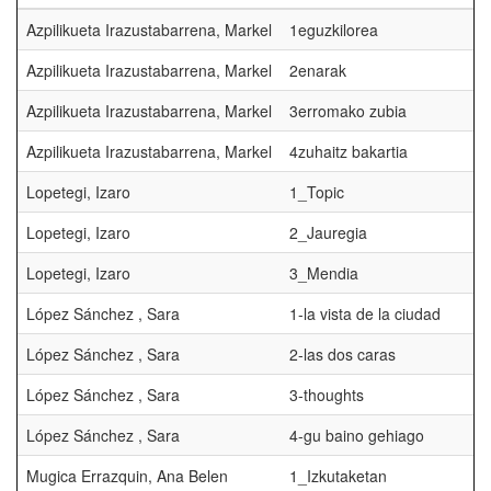
Azpilikueta Irazustabarrena, Markel
1eguzkilorea
Azpilikueta Irazustabarrena, Markel
2enarak
Azpilikueta Irazustabarrena, Markel
3erromako zubia
Azpilikueta Irazustabarrena, Markel
4zuhaitz bakartia
Lopetegi, Izaro
1_Topic
Lopetegi, Izaro
2_Jauregia
Lopetegi, Izaro
3_Mendia
López Sánchez , Sara
1-la vista de la ciudad
López Sánchez , Sara
2-las dos caras
López Sánchez , Sara
3-thoughts
López Sánchez , Sara
4-gu baino gehiago
Mugica Errazquin, Ana Belen
1_Izkutaketan