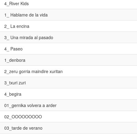
4_River Kids
1_ Hablame de la vida
2_ La encina
3_ Una mirada al pasado
4_ Paseo
1_denbora
2_zeru gorria maindire xuritan
3_txuri zuri
4_begira
01_gernika volvera a arder
02_OOOOOOOOO
03_tarde de verano