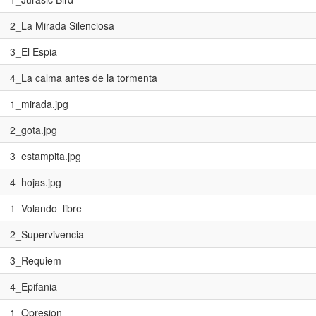
2_La Mirada Silenciosa
3_El Espia
4_La calma antes de la tormenta
1_mirada.jpg
2_gota.jpg
3_estampita.jpg
4_hojas.jpg
1_Volando_libre
2_Supervivencia
3_Requiem
4_Epifania
1_Opresion