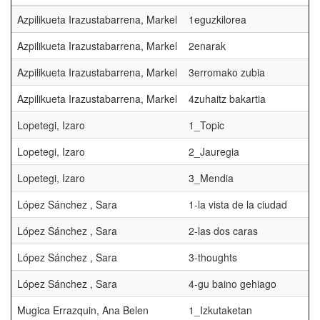
Azpilikueta Irazustabarrena, Markel
1eguzkilorea
Azpilikueta Irazustabarrena, Markel
2enarak
Azpilikueta Irazustabarrena, Markel
3erromako zubia
Azpilikueta Irazustabarrena, Markel
4zuhaitz bakartia
Lopetegi, Izaro
1_Topic
Lopetegi, Izaro
2_Jauregia
Lopetegi, Izaro
3_Mendia
López Sánchez , Sara
1-la vista de la ciudad
López Sánchez , Sara
2-las dos caras
López Sánchez , Sara
3-thoughts
López Sánchez , Sara
4-gu baino gehiago
Mugica Errazquin, Ana Belen
1_Izkutaketan