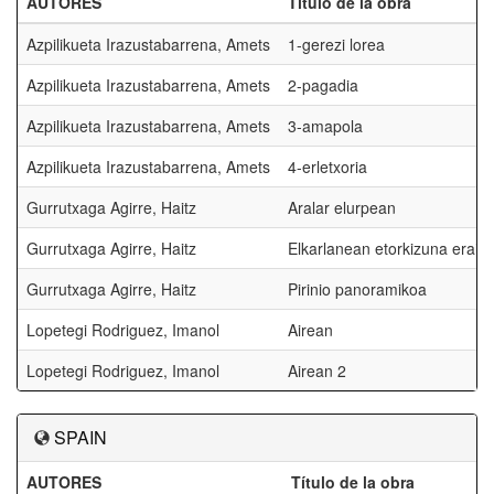
AUTORES
Título de la obra
Azpilikueta Irazustabarrena, Amets
1-gerezi lorea
Azpilikueta Irazustabarrena, Amets
2-pagadia
Azpilikueta Irazustabarrena, Amets
3-amapola
Azpilikueta Irazustabarrena, Amets
4-erletxoria
Gurrutxaga Agirre, Haitz
Aralar elurpean
Gurrutxaga Agirre, Haitz
Elkarlanean etorkizuna eraiki
Gurrutxaga Agirre, Haitz
Pirinio panoramikoa
Lopetegi Rodriguez, Imanol
Airean
Lopetegi Rodriguez, Imanol
Airean 2
SPAIN
AUTORES
Título de la obra