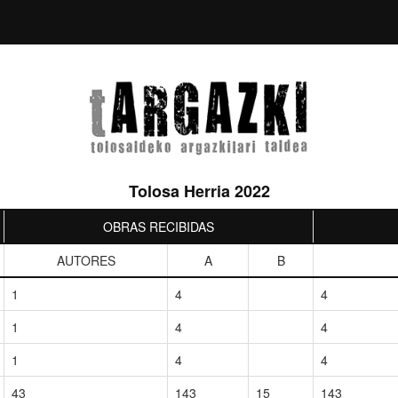
Tolosa Herria 2022
OBRAS RECIBIDAS
AUTORES
A
B
1
4
4
1
4
4
1
4
4
43
143
15
143