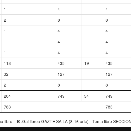
1
4
4
2
8
8
1
4
4
1
4
4
1
4
4
118
435
19
435
32
127
127
2
8
8
204
749
34
749
783
783
ema libre
B
:Gai librea GAZTE SAILA (8-16 urte) - Tema libre SECCIO