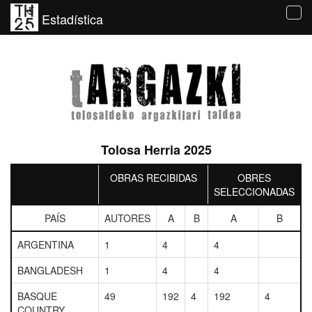
Estadística
Tog
navi
Tolosa Herria 2025
OBRAS RECIBIDAS
OBRES
SELECCIONADAS
PAÍS
AUTORES
A
B
A
B
ARGENTINA
1
4
4
BANGLADESH
1
4
4
BASQUE
49
192
4
192
4
COUNTRY