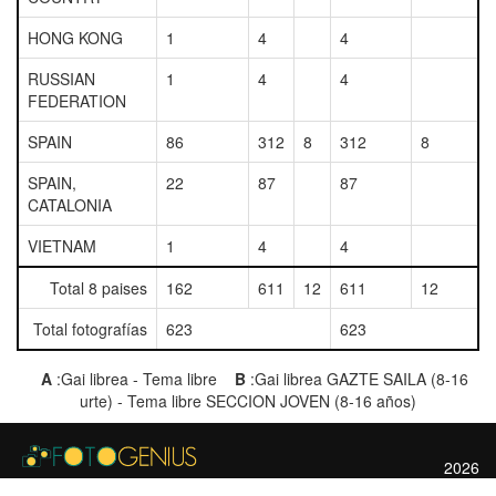
HONG KONG
1
4
4
RUSSIAN
1
4
4
FEDERATION
SPAIN
86
312
8
312
8
SPAIN,
22
87
87
CATALONIA
VIETNAM
1
4
4
Total 8 paises
162
611
12
611
12
Total fotografías
623
623
A
:Gai librea - Tema libre
B
:Gai librea GAZTE SAILA (8-16
urte) - Tema libre SECCION JOVEN (8-16 años)
2026