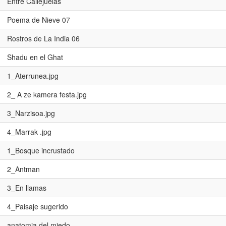
Entre Callejuelas
Poema de Nieve 07
Rostros de La India 06
Shadu en el Ghat
1_Aterrunea.jpg
2_ A ze kamera festa.jpg
3_Narzisoa.jpg
4_Marrak .jpg
1_Bosque incrustado
2_Antman
3_En llamas
4_Paisaje sugerido
anatomia del miedo