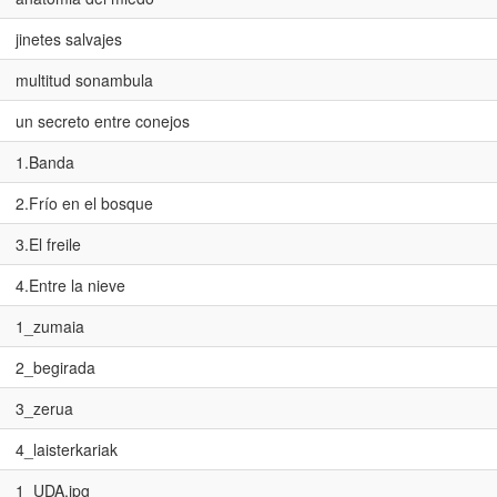
jinetes salvajes
multitud sonambula
un secreto entre conejos
1.Banda
2.Frío en el bosque
3.El freile
4.Entre la nieve
1_zumaia
2_begirada
3_zerua
4_laisterkariak
1_UDA.jpg