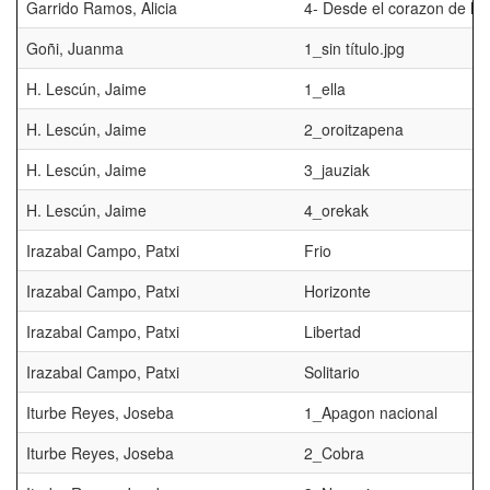
Garrido Ramos, Alicia
4- Desde el corazon de la t
Goñi, Juanma
1_sin título.jpg
H. Lescún, Jaime
1_ella
H. Lescún, Jaime
2_oroitzapena
H. Lescún, Jaime
3_jauziak
H. Lescún, Jaime
4_orekak
Irazabal Campo, Patxi
Frio
Irazabal Campo, Patxi
Horizonte
Irazabal Campo, Patxi
Libertad
Irazabal Campo, Patxi
Solitario
Iturbe Reyes, Joseba
1_Apagon nacional
Iturbe Reyes, Joseba
2_Cobra