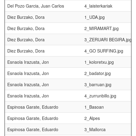
Del Pozo Garcia, Juan Carlos
4_laisterkariak
Diez Burzako, Dora
1_UDA.jpg
Diez Burzako, Dora
2_MIRAMART.jpg
Diez Burzako, Dora
3_ZERUARI BEGIRA.jpg
Diez Burzako, Dora
4_GO SURFING.jpg
Esnaola Irazusta, Jon
1_koloretxu.jpg
Esnaola Irazusta, Jon
2_badator.jpg
Esnaola Irazusta, Jon
3_barruan.jpg
Esnaola Irazusta, Jon
4_zurrunbillo.jpg
Espinosa Garate, Eduardo
1_Basoan
Espinosa Garate, Eduardo
2_Alpes
Espinosa Garate, Eduardo
3_Mallorca