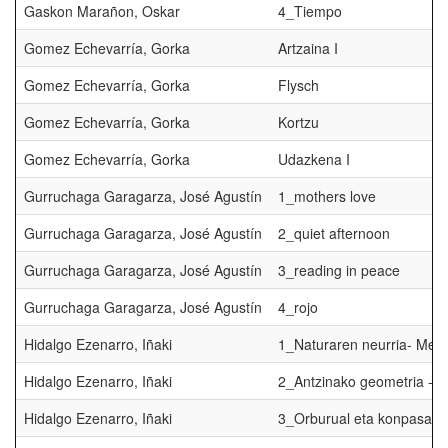
Gaskon Marañon, Oskar
4_Tiempo
Gomez Echevarría, Gorka
Artzaina I
Gomez Echevarría, Gorka
Flysch
Gomez Echevarría, Gorka
Kortzu
Gomez Echevarría, Gorka
Udazkena I
Gurruchaga Garagarza, José Agustín
1_mothers love
Gurruchaga Garagarza, José Agustín
2_quiet afternoon
Gurruchaga Garagarza, José Agustín
3_reading in peace
Gurruchaga Garagarza, José Agustín
4_rojo
Hidalgo Ezenarro, Iñaki
1_Naturaren neurria- Medi
Hidalgo Ezenarro, Iñaki
2_Antzinako geometria - G
Hidalgo Ezenarro, Iñaki
3_Orburual eta konpasak 