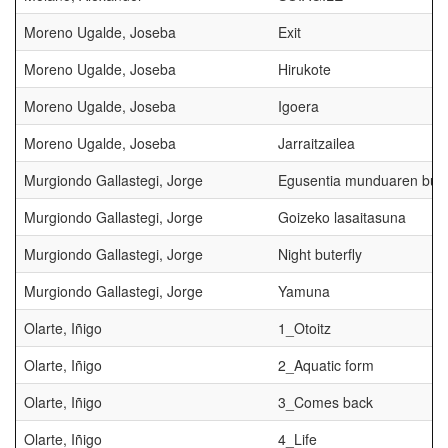
Moreno Ugalde, Joseba
Exit
Moreno Ugalde, Joseba
Hirukote
Moreno Ugalde, Joseba
Igoera
Moreno Ugalde, Joseba
Jarraitzailea
Murgiondo Gallastegi, Jorge
Egusentia munduaren buk
Murgiondo Gallastegi, Jorge
Goizeko lasaitasuna
Murgiondo Gallastegi, Jorge
Night buterfly
Murgiondo Gallastegi, Jorge
Yamuna
Olarte, Iñigo
1_Otoitz
Olarte, Iñigo
2_Aquatic form
Olarte, Iñigo
3_Comes back
Olarte, Iñigo
4_Life