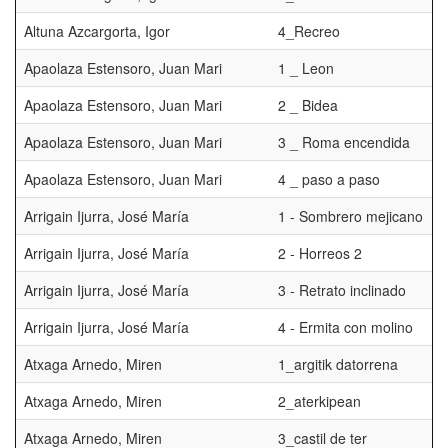
Altuna Azcargorta, Igor
4_Recreo
Apaolaza Estensoro, Juan Mari
1 _ Leon
Apaolaza Estensoro, Juan Mari
2 _ Bidea
Apaolaza Estensoro, Juan Mari
3 _ Roma encendida
Apaolaza Estensoro, Juan Mari
4 _ paso a paso
Arrigain Ijurra, José María
1 - Sombrero mejicano
Arrigain Ijurra, José María
2 - Horreos 2
Arrigain Ijurra, José María
3 - Retrato inclinado
Arrigain Ijurra, José María
4 - Ermita con molino
Atxaga Arnedo, Miren
1_argitik datorrena
Atxaga Arnedo, Miren
2_aterkipean
Atxaga Arnedo, Miren
3_castil de ter