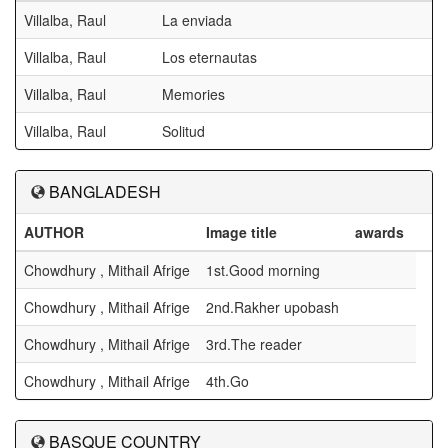
Villalba, Raul
La enviada
Villalba, Raul
Los eternautas
Villalba, Raul
Memories
Villalba, Raul
Solitud
BANGLADESH
AUTHOR
Image title
awards
Chowdhury , Mithail Afrige
1st.Good morning
Chowdhury , Mithail Afrige
2nd.Rakher upobash
Chowdhury , Mithail Afrige
3rd.The reader
Chowdhury , Mithail Afrige
4th.Go
BASQUE COUNTRY