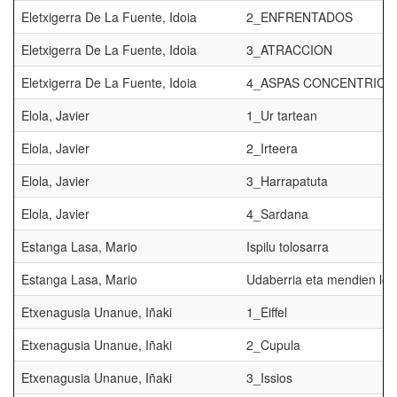
Eletxigerra De La Fuente, Idoia
2_ENFRENTADOS
Eletxigerra De La Fuente, Idoia
3_ATRACCION
Eletxigerra De La Fuente, Idoia
4_ASPAS CONCENTRICA
Elola, Javier
1_Ur tartean
Elola, Javier
2_Irteera
Elola, Javier
3_Harrapatuta
Elola, Javier
4_Sardana
Estanga Lasa, Mario
Ispilu tolosarra
Estanga Lasa, Mario
Udaberria eta mendien lor
Etxenagusia Unanue, Iñaki
1_Eiffel
Etxenagusia Unanue, Iñaki
2_Cupula
Etxenagusia Unanue, Iñaki
3_Issios