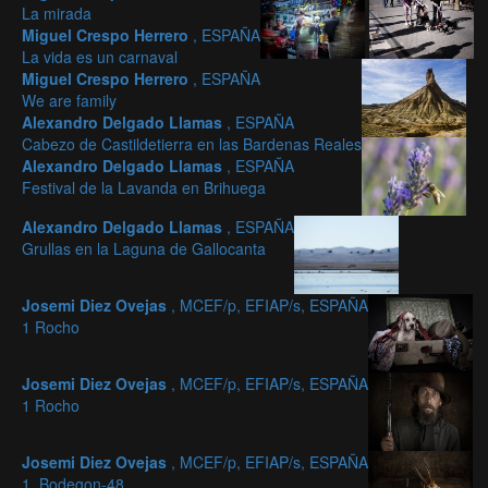
La mirada
Miguel Crespo Herrero
, ESPAÑA
La vida es un carnaval
Miguel Crespo Herrero
, ESPAÑA
We are family
Alexandro Delgado Llamas
, ESPAÑA
Cabezo de Castildetierra en las Bardenas Reales
Alexandro Delgado Llamas
, ESPAÑA
Festival de la Lavanda en Brihuega
Alexandro Delgado Llamas
, ESPAÑA
Grullas en la Laguna de Gallocanta
Josemi Diez Ovejas
, MCEF/p, EFIAP/s, ESPAÑA
1 Rocho
Josemi Diez Ovejas
, MCEF/p, EFIAP/s, ESPAÑA
1 Rocho
Josemi Diez Ovejas
, MCEF/p, EFIAP/s, ESPAÑA
1_Bodegon-48