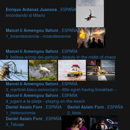
Enrique Ardanaz Juanena
, ESPAÑA
Incordiando al Milano
Marcel·lí Armengou Safont
, ESPAÑA
1_incandescencia---incandescence
Marcel·lí Armengou Safont
, ESPAÑA
2_bellesa-enmig-del-garbuix---beauty-in-the-midst-of-chaos
Marcel·lí Armengou Safont
, ESPAÑA
3_martinet-blanc-esmorzant---little-egret-having-breakfast---
Marcel·lí Armengou Safont
, ESPAÑA
4_jugant-a-la-platja---playing-on-the-beach
Daniel Asiain Font
, ESPAÑA
Daniel Asiain Font
, ESPAÑA
1_Heterocromia
2_Idoia
Daniel Asiain Font
, ESPAÑA
3_Tatuaje