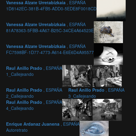
Vanessa Alzate Urretabizkaia
, ESPAÑA
1D8142EC-381B-4FB5-ADD0-5EDE8F0018CD
Vanessa Alzate Urretabizkaia
, ESPAÑA
81A78363-5FBB-4A67-B25C-34CE4A64523E
Vanessa Alzate Urretabizkaia
, ESPAÑA
FC7598BF-1D77-4773-A614-E6E6D4A95577
Raul Anillo Prado
, ESPAÑA
1_Callejeando
Raul Anillo Prado
, ESPAÑA
Raul Anillo Prado
, ESPAÑA
2_Callejeando
3_Callejeando
Raul Anillo Prado
, ESPAÑA
4_Callejeando
Enrique Ardanaz Juanena
, ESPAÑA
Autoretrato