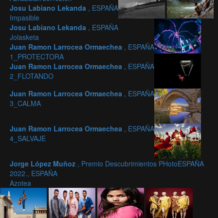
Josu Labiano Lekanda
, ESPAÑA
Impasible
Josu Labiano Lekanda
, ESPAÑA
Jolasketa
Juan Ramon Larrocea Ormaechea
, ESPAÑA
1_PROTECTORA
Juan Ramon Larrocea Ormaechea
, ESPAÑA
2_FLOTANDO
Juan Ramon Larrocea Ormaechea
, ESPAÑA
3_CALMA
Juan Ramon Larrocea Ormaechea
, ESPAÑA
4_SALVAJE
Jorge López Muñoz
, Premio Descubrimientos PHotoESPAÑA
2022., ESPAÑA
Azotea