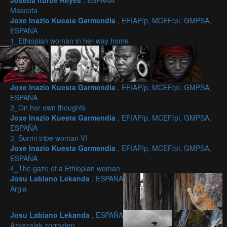
Joseba Iturbe Reyes
, ESPAÑA
Mascota
Joxe Inazio Kuesta Garmendia
, EFIAP/p, MCEF/pl, GMPSA,
ESPAÑA
1_Ethiopian woman in her way home
Joxe Inazio Kuesta Garmendia
, EFIAP/p, MCEF/pl, GMPSA,
ESPAÑA
2_On her own thoughts
Joxe Inazio Kuesta Garmendia
, EFIAP/p, MCEF/pl, GMPSA,
ESPAÑA
3_Surmi tribe woman-VI
Joxe Inazio Kuesta Garmendia
, EFIAP/p, MCEF/pl, GMPSA,
ESPAÑA
4_The gaze of a Ethiopian woman
Josu Labiano Lekanda
, ESPAÑA
Argia
Josu Labiano Lekanda
, ESPAÑA
Azkazalak zorrozten