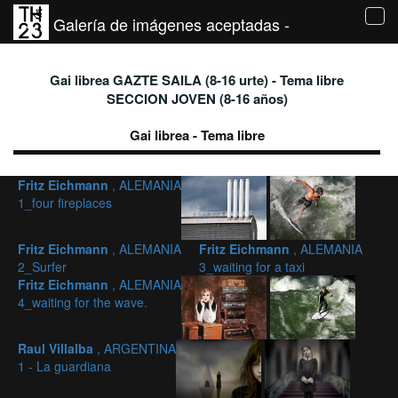
Galería de imágenes aceptadas -
Tog
navi
Gai librea GAZTE SAILA (8-16 urte) - Tema libre
SECCION JOVEN (8-16 años)
Gai librea - Tema libre
Fritz Eichmann
, ALEMANIA
1_four fireplaces
Fritz Eichmann
, ALEMANIA
Fritz Eichmann
, ALEMANIA
2_Surfer
3_waiting for a taxi
Fritz Eichmann
, ALEMANIA
4_waiting for the wave.
Raul Villalba
, ARGENTINA
1 - La guardiana