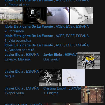
Idoia Eletxigerra De La Fuente
, ACEF, ECEF, ESPAÑA
1_Frente al mar
Idoia Eletxigerra De La Fuente
, ACEF, ECEF, ESPAÑA
2_Penumbra
Idoia Eletxigerra De La Fuente
, ACEF, ECEF, ESPAÑA
3_Vida escondida
Idoia Eletxigerra De La Fuente
, ACEF, ECEF, ESPAÑA
4_Guiados por Miró
Javier Elola
, ESPAÑA
Javier Elola
, ESPAÑA
Ezkuzko Makinak
Guztiarekin
Javier Elola
, ESPAÑA
Negua
Javier Elola
, ESPAÑA
Cristina Embil
, ESPAÑA
Txapel txuria
1_Enigma