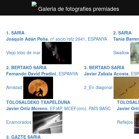
Galeria de fotografies premiades
1. SARIA
2. SARIA
Joaquín Adán Peña
, nº socio rsfz 2641, ESPANYA
Tania Barre
Viejo lobo de mar
Swallow
2. BERTAKO SARIA
3. BERTAKO SARIA
Fernando David Pradini
, ESPANYA
Javier Zabala Acosta
, ES
Amistad
2_En diagonal
TOLOSALDEKO TXAPELDUNA
TOLOSAL
Javier Ortiz Moreno
, EFIAP, MCEF(oro), PAÍS BASC
Javier Ort
Enamorados
Reflejos
3. GAZTE SARIA