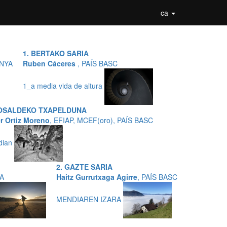
ca
1. BERTAKO SARIA
UNYA
Ruben Cáceres
, PAÍS BASC
1_a media vida de altura
OSALDEKO TXAPELDUNA
r Ortiz Moreno
, EFIAP, MCEF(oro), PAÍS BASC
dian
2. GAZTE SARIA
YA
Haitz Gurrutxaga Agirre
, PAÍS BASC
MENDIAREN IZARA