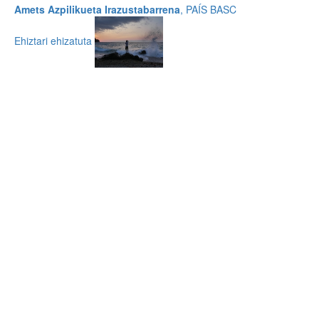
Amets Azpilikueta Irazustabarrena
, PAÍS BASC
Ehiztari ehizatuta