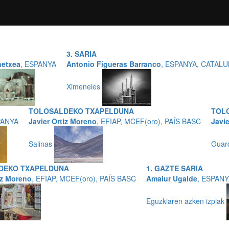
3. SARIA
netxea
, ESPANYA
Antonio Figueras Barranco
, ESPANYA, CATAL
Ximeneies
TOLOSALDEKO TXAPELDUNA
TOL
PANYA
Javier Ortiz Moreno
, EFIAP, MCEF(oro), PAÍS BASC
Javie
Salinas
Guar
DEKO TXAPELDUNA
1. GAZTE SARIA
iz Moreno
, EFIAP, MCEF(oro), PAÍS BASC
Amaiur Ugalde
, ESPAN
Eguzkiaren azken izpiak