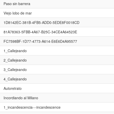
Paso sin barrera
Viejo lobo de mar
1D8142EC-381B-4FB5-ADD0-5EDE8F0018CD
81A78363-5FBB-4A67-B25C-34CE4A64523E
FC7598BF-1D77-4773-A614-E6E6D4A95577
1_Callejeando
2_Callejeando
3_Callejeando
4_Callejeando
Autoretrato
Incordiando al Milano
1_incandescencia---incandescence