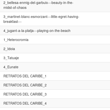
2_bellesa-enmig-del-garbuix---beauty-in-the-
midst-of-chaos
3_martinet-blanc-esmorzant---little-egret-having-
breakfast---
4_jugant-a-la-platja---playing-on-the-beach
1_Heterocromia
2_Idoia
3_Tatuaje
4_Eunate
RETRATOS DEL CARIBE_1
RETRATOS DEL CARIBE_2
RETRATOS DEL CARIBE_3
RETRATOS DEL CARIBE_4