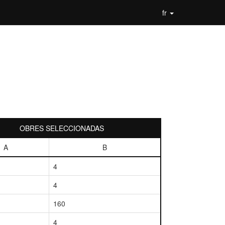
fr
OBRES SELECCIONADAS
A
B
4
4
160
4