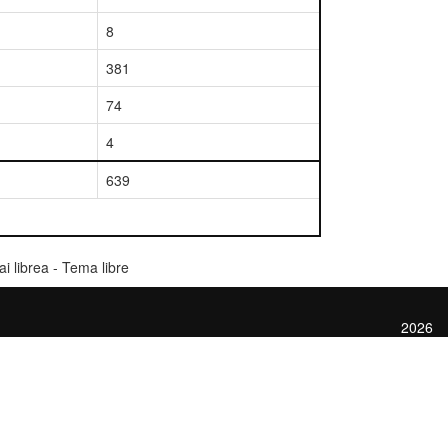
8
381
74
4
639
i librea - Tema libre
2026