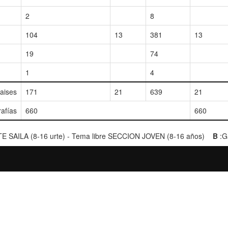
2
8
104
13
381
13
19
74
1
4
paises
171
21
639
21
rafías
660
660
TE SAILA (8-16 urte) - Tema libre SECCION JOVEN (8-16 años)
B
:Ga