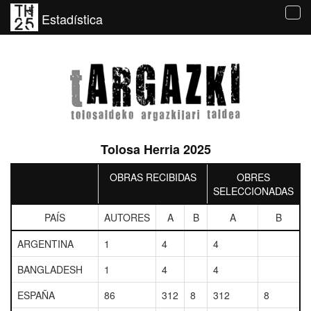
Estadística
Tog
navi
Tolosa Herria 2025
OBRAS RECIBIDAS
OBRES
SELECCIONADAS
PAÍS
AUTORES
A
B
A
B
ARGENTINA
1
4
4
BANGLADESH
1
4
4
ESPAÑA
86
312
8
312
8