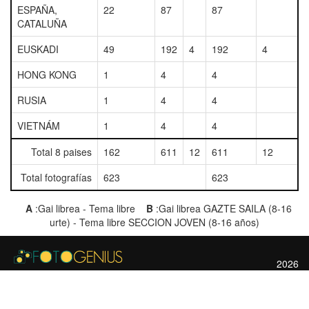
ESPAÑA,
22
87
87
CATALUÑA
EUSKADI
49
192
4
192
4
HONG KONG
1
4
4
RUSIA
1
4
4
VIETNÁM
1
4
4
Total 8 paises
162
611
12
611
12
Total fotografías
623
623
A
:Gai librea - Tema libre
B
:Gai librea GAZTE SAILA (8-16
urte) - Tema libre SECCION JOVEN (8-16 años)
2026