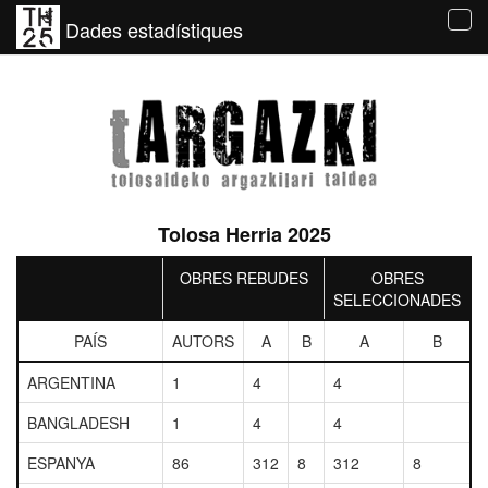
Dades estadístiques
Tog
navi
Tolosa Herria 2025
OBRES REBUDES
OBRES
SELECCIONADES
PAÍS
AUTORS
A
B
A
B
ARGENTINA
1
4
4
BANGLADESH
1
4
4
ESPANYA
86
312
8
312
8