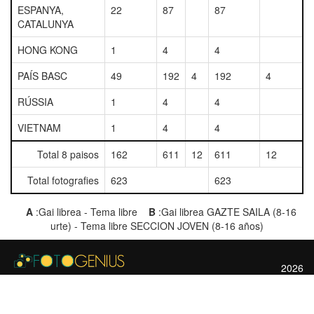
ESPANYA,
22
87
87
CATALUNYA
HONG KONG
1
4
4
PAÍS BASC
49
192
4
192
4
RÚSSIA
1
4
4
VIETNAM
1
4
4
Total 8 paisos
162
611
12
611
12
Total fotografies
623
623
A
:Gai librea - Tema libre
B
:Gai librea GAZTE SAILA (8-16
urte) - Tema libre SECCION JOVEN (8-16 años)
2026