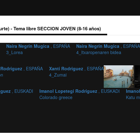
urte) - Tema libre SECCION JOVEN (8-16 años)
Naira Negrín Mugica
, ESPAÑA
Naira Negrín Mugica
, ESPAÑA
3_Lorea
4_Itxaropenaren bidea
 Rodriguez
, ESPAÑA
Xanti Rodriguez
, ESPAÑA
ón
4_Zumai
riguez
, EUSKADI
Imanol Lopetegi Rodriguez
, EUSKADI
Imano
Colorado greece
Katu m