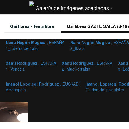
Galería de imágenes aceptadas -
Gai librea - Tema libre
Gai librea GAZTE SAILA (8-16 
Naira Negrín Mugica
, ESPAÑA
Naira Negrín Mugica
, ESPAÑA
1_Ederra betirako
2_Itzala
Xanti Rodriguez
, ESPAÑA
Xanti Rodriguez
, ESPAÑA
Xanti
1_Venecia
2_Mugikorrakin
3_Le
Imanol Lopetegi Rodriguez
, EUSKADI
Imanol Lopetegi Rod
Arranopola
Ciudad del psiquiatra