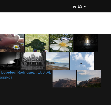
es-ES
l Lopetegi Rodriguez
, EUSKADI
aggikoa