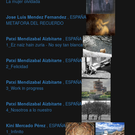
La mujer olvidada
Jose Luis Mendez Fernandez
, ESPAÑA
METAFORA DEL RECUERDO
Patxi Mendizabal Aizbitarte
, ESPAÑA
1_Ez naiz hain zuria - No soy tan blanca
Patxi Mendizabal Aizbitarte
, ESPAÑA
2_Felicidad
Patxi Mendizabal Aizbitarte
, ESPAÑA
3_Work in progress
Patxi Mendizabal Aizbitarte
, ESPAÑA
4_Nosotros a lo nuestro
Kini Mercado Pérez
, ESPAÑA
1_Infinito