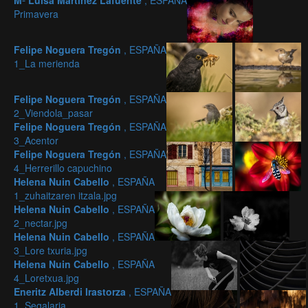
Mª Luisa Martínez Lafuente
, ESPAÑA
Primavera
Felipe Noguera Tregón
, ESPAÑA
1_La merienda
Felipe Noguera Tregón
, ESPAÑA
2_Viendola_pasar
Felipe Noguera Tregón
, ESPAÑA
3_Acentor
Felipe Noguera Tregón
, ESPAÑA
4_Herrerillo capuchino
Helena Nuin Cabello
, ESPAÑA
1_zuhaitzaren itzala.jpg
Helena Nuin Cabello
, ESPAÑA
2_nectar.jpg
Helena Nuin Cabello
, ESPAÑA
3_Lore txuria.jpg
Helena Nuin Cabello
, ESPAÑA
4_Loretxua.jpg
Eneritz Alberdi Irastorza
, ESPAÑA
1_Segalaria