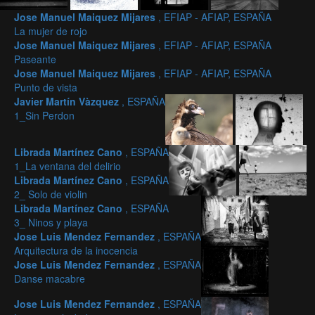
Jose Manuel Maiquez Mijares
, EFIAP - AFIAP, ESPAÑA
La mujer de rojo
Jose Manuel Maiquez Mijares
, EFIAP - AFIAP, ESPAÑA
Paseante
Jose Manuel Maiquez Mijares
, EFIAP - AFIAP, ESPAÑA
Punto de vista
Javier Martín Vàzquez
, ESPAÑA
1_Sin Perdon
Librada Martínez Cano
, ESPAÑA
1_La ventana del delirio
Librada Martínez Cano
, ESPAÑA
2_ Solo de violin
Librada Martínez Cano
, ESPAÑA
3_ Ninos y playa
Jose Luis Mendez Fernandez
, ESPAÑA
Arquitectura de la inocencia
Jose Luis Mendez Fernandez
, ESPAÑA
Danse macabre
Jose Luis Mendez Fernandez
, ESPAÑA