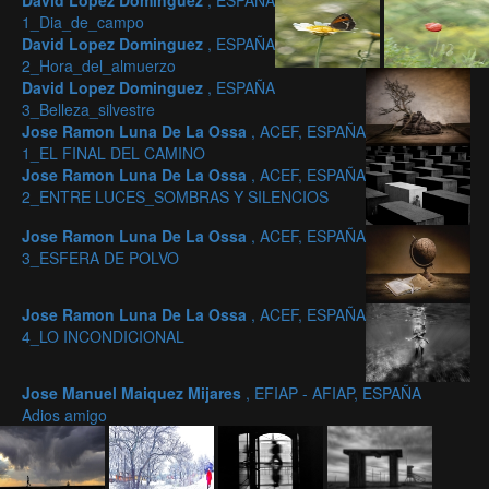
David Lopez Dominguez
, ESPAÑA
1_Dia_de_campo
David Lopez Dominguez
, ESPAÑA
2_Hora_del_almuerzo
David Lopez Dominguez
, ESPAÑA
3_Belleza_silvestre
Jose Ramon Luna De La Ossa
, ACEF, ESPAÑA
1_EL FINAL DEL CAMINO
Jose Ramon Luna De La Ossa
, ACEF, ESPAÑA
2_ENTRE LUCES_SOMBRAS Y SILENCIOS
Jose Ramon Luna De La Ossa
, ACEF, ESPAÑA
3_ESFERA DE POLVO
Jose Ramon Luna De La Ossa
, ACEF, ESPAÑA
4_LO INCONDICIONAL
Jose Manuel Maiquez Mijares
, EFIAP - AFIAP, ESPAÑA
Adios amigo