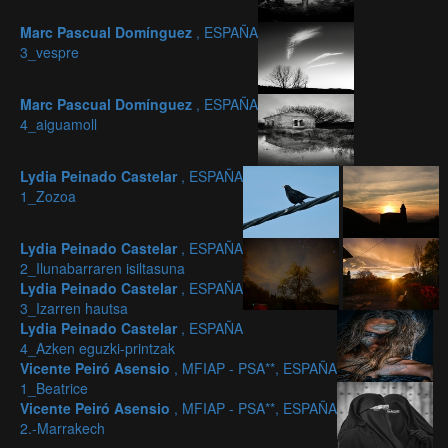
Marc Pascual Domínguez
, ESPAÑA
3_vespre
Marc Pascual Domínguez
, ESPAÑA
4_aiguamoll
Lydia Peinado Castelar
, ESPAÑA
1_Zozoa
Lydia Peinado Castelar
, ESPAÑA
2_Ilunabarraren isiltasuna
Lydia Peinado Castelar
, ESPAÑA
3_Izarren hautsa
Lydia Peinado Castelar
, ESPAÑA
4_Azken eguzki-printzak
Vicente Peiró Asensio
, MFIAP - PSA**, ESPAÑA
1_Beatrice
Vicente Peiró Asensio
, MFIAP - PSA**, ESPAÑA
2.-Marrakech