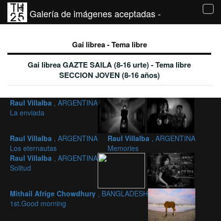
Galería de imágenes aceptadas -
Tog
navi
Gai librea - Tema libre
Gai librea GAZTE SAILA (8-16 urte) - Tema libre
SECCION JOVEN (8-16 años)
Raul Villalba
, ARGENTINA
La enviada
Raul Villalba
, ARGENTINA
Raul Villalba
, ARGENTINA
Los eternautas
Memories
Raul Villalba
, ARGENTINA
Solitud
Mithail Afrige Chowdhury
, BANGLADESH
1st.Good morning