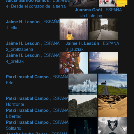
Alicia Garrido Ramos
, ESPAÑA
4- Desde el corazon de la tierra
Juanma Goñi
, ESPAÑA
1_sin título.jpg
Jaime H. Lescún
, ESPAÑA
1_ella
Jaime H. Lescún
, ESPAÑA
Jaime H. Lescún
, ESPAÑA
2_oroitzapena
3_jauziak
Jaime H. Lescún
, ESPAÑA
4_orekak
Patxi Irazabal Campo
, ESPAÑA
Frio
Patxi Irazabal Campo
, ESPAÑA
Horizonte
Patxi Irazabal Campo
, ESPAÑA
Libertad
Patxi Irazabal Campo
, ESPAÑA
Solitario