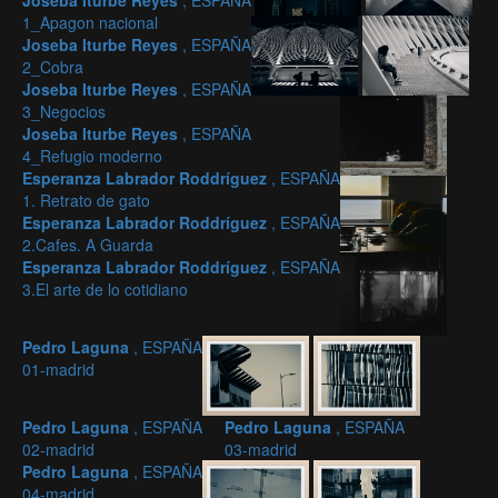
Joseba Iturbe Reyes
, ESPAÑA
1_Apagon nacional
Joseba Iturbe Reyes
, ESPAÑA
2_Cobra
Joseba Iturbe Reyes
, ESPAÑA
3_Negocios
Joseba Iturbe Reyes
, ESPAÑA
4_Refugio moderno
Esperanza Labrador Roddríguez
, ESPAÑA
1. Retrato de gato
Esperanza Labrador Roddríguez
, ESPAÑA
2.Cafes. A Guarda
Esperanza Labrador Roddríguez
, ESPAÑA
3.El arte de lo cotidiano
Pedro Laguna
, ESPAÑA
01-madrid
Pedro Laguna
, ESPAÑA
Pedro Laguna
, ESPAÑA
02-madrid
03-madrid
Pedro Laguna
, ESPAÑA
04-madrid