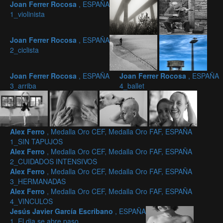
Joan Ferrer Rocosa
, ESPAÑA
1_violinista
Joan Ferrer Rocosa
, ESPAÑA
2_ciclista
Joan Ferrer Rocosa
, ESPAÑA
Joan Ferrer Rocosa
, ESPAÑA
3_arriba
4_ballet
Alex Ferro
, Medalla Oro CEF, Medalla Oro FAF, ESPAÑA
1_SIN TAPUJOS
Alex Ferro
, Medalla Oro CEF, Medalla Oro FAF, ESPAÑA
2_CUIDADOS INTENSIVOS
Alex Ferro
, Medalla Oro CEF, Medalla Oro FAF, ESPAÑA
3_HERMANADAS
Alex Ferro
, Medalla Oro CEF, Medalla Oro FAF, ESPAÑA
4_VINCULOS
Jesús Javier García Escribano
, ESPAÑA
1_El dia se abre paso