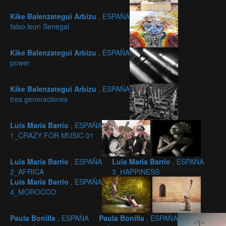
Kike Balenzategui Arbizu
, ESPAÑA
falso leon Senegal
Kike Balenzategui Arbizu
, ESPAÑA
power
Kike Balenzategui Arbizu
, ESPAÑA
tres generaciones
Luis Maria Barrio
, ESPAÑA
1_CRAZY FOR MUSIC 01
Luis Maria Barrio
, ESPAÑA
Luis Maria Barrio
, ESPAÑA
2_AFRICA
3_HAPPINESS
Luis Maria Barrio
, ESPAÑA
4_MOROCCO
Paula Bonilla
, ESPAÑA
Paula Bonilla
, ESPAÑA