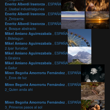
Eneritz Alberdi Irastorza
, ESPAÑA
2_Usabal industrialgunea
Eneritz Alberdi Irastorza
, ESPAÑA
3_Zintzarria
Eneritz Alberdi Irastorza
, ESPAÑA
4_Bosque abstracto
Mikel Amiano Aguirrezabala
, ESPAÑA
1.Bidelagun
Mikel Amiano Aguirrezabala
, ESPAÑA
2.Ipar Ilunabar
Mikel Amiano Aguirrezabala
, ESPAÑA
3.Girabira
Mikel Amiano Aguirrezabala
, ESPAÑA
4.Gailur
Miren Begoña Amorrortu Fernández
, ESPAÑA
1_Ecos de luz
Miren Begoña Amorrortu Fernández
, ESPAÑA
2_Quien anda ahi
Miren Begoña Amorrortu Fernández
, ESPAÑA
3_Primeros pasos al sol