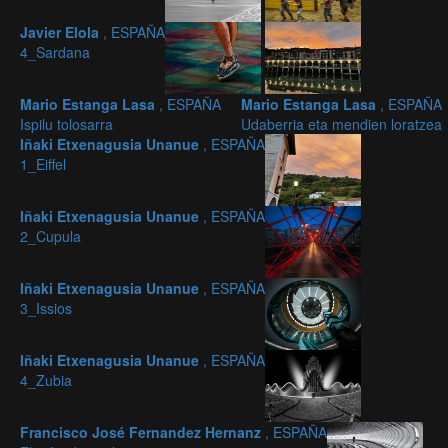
Javier Elola
, ESPAÑA
4_Sardana
Mario Estanga Lasa
, ESPAÑA
Mario Estanga Lasa
, ESPAÑA
Ispilu tolosarra
Udaberria eta mendien loratzea
Iñaki Etxenagusia Unanue
, ESPAÑA
1_Eiffel
Iñaki Etxenagusia Unanue
, ESPAÑA
2_Cupula
Iñaki Etxenagusia Unanue
, ESPAÑA
3_Issios
Iñaki Etxenagusia Unanue
, ESPAÑA
4_Zubia
Francisco José Fernandez Hernanz
, ESPAÑA