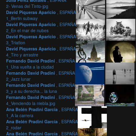
Julia Pérez Morales
, ESPAÑA
2- Venas del Tinto-jpg
David Piqueras Aparicio
, ESPAÑA
1_Berlin subway
David Piqueras Aparicio
, ESPAÑA
2_En el mar de nubes
David Piqueras Aparicio
, ESPAÑA
3_Triatlon
David Piqueras Aparicio
, ESPAÑA
4_Tiro y arrastre
Fernando David Pradini
, ESPAÑA
1_Una vuelta a la ciudad
Fernando David Pradini
, ESPAÑA
2_Jazz lunar
Fernando David Pradini
, ESPAÑA
3_y a su derecha... la luna
Fernando David Pradini
, ESPAÑA
4_Venciendo la niebla.jpg
Ana Belén Pradini García
, ESPAÑA
1_A la carrera
Ana Belén Pradini García
, ESPAÑA
2_rodar
Ana Belén Pradini García
, ESPAÑA