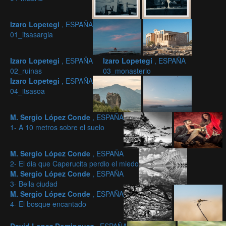
Izaro Lopetegi
, ESPAÑA
01_itsasargia
Izaro Lopetegi
, ESPAÑA
Izaro Lopetegi
, ESPAÑA
02_ruinas
03_monasterio
Izaro Lopetegi
, ESPAÑA
04_itsasoa
M. Sergio López Conde
, ESPAÑA
1- A 10 metros sobre el suelo
M. Sergio López Conde
, ESPAÑA
2- El dia que Caperucita perdio el miedo
M. Sergio López Conde
, ESPAÑA
3- Bella ciudad
M. Sergio López Conde
, ESPAÑA
4- El bosque encantado