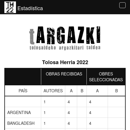
Estadística
Tog
navi
Tolosa Herria 2022
OBRAS RECIBIDAS
OBRES
SELECCIONADAS
PAÍS
AUTORES
A
B
A
B
1
4
4
ARGENTINA
1
4
4
BANGLADESH
1
4
4