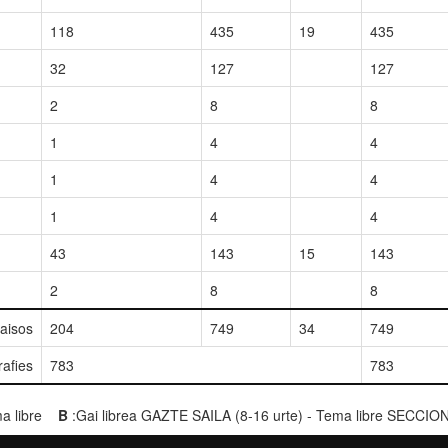
118
435
19
435
32
127
127
2
8
8
1
4
4
1
4
4
1
4
4
43
143
15
143
2
8
8
paisos
204
749
34
749
rafies
783
783
ema libre
B
:Gai librea GAZTE SAILA (8-16 urte) - Tema libre SECCIO