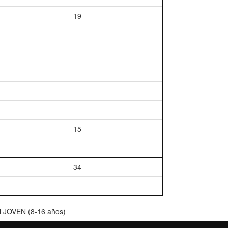
19
15
34
N JOVEN (8-16 años)