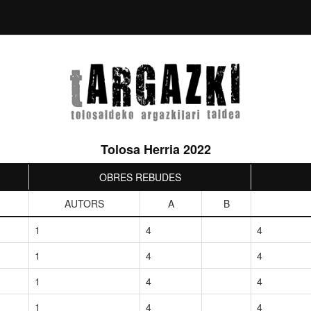
Tolosa Herria 2022
OBRES REBUDES
AUTORS
A
B
1
4
4
1
4
4
1
4
4
1
4
4