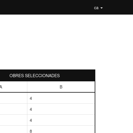
ca
OBRES SELECCIONADES
A
B
4
4
4
8